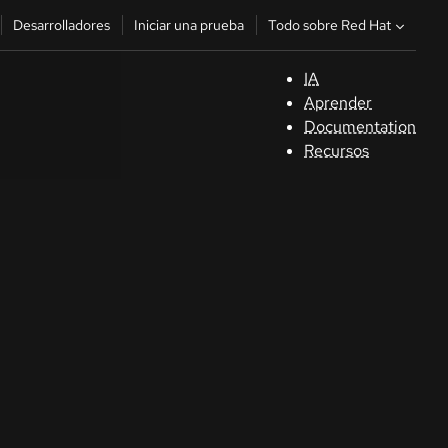
Todo sobre Red Hat
Desarrolladores
Iniciar una prueba
IA
A
Aprender
Documentation
C
Recursos
De
In
p
C
Sele
su i