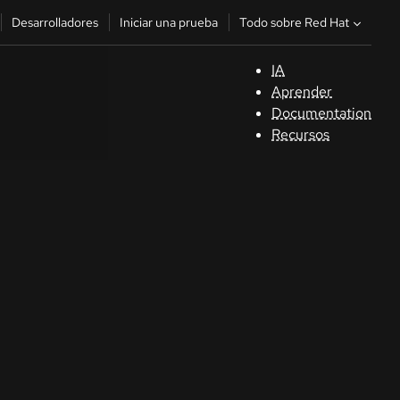
Todo sobre Red Hat
Desarrolladores
Iniciar una prueba
IA
A
Aprender
Documentation
C
Recursos
De
In
p
C
Sele
su i