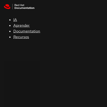
Skip to navigation
Skip to content
Apoyo
IA
Consola
Aprender
Documentation
Desarrolladores
Recursos
Iniciar
una
prueba
Contacto
Seleccione
su idioma