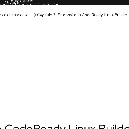
Learning paths
Sandbox
Guided learning
ha nuestros productos y
Receive custom learning plans p
n necesidad de configuración ni
AI assistant.
AI/ML
labs
Automation
 la marcha con estas
prácticas basadas en el navegador.
Kubernetes & cloud native
ive demos
Linux
racterísticas del producto en
os guiados.
Red Hat Hybrid Cloud
ls
uct value, features, and