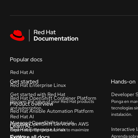
Skip to navigation
Skip to content
Featured links
Popular docs
Red Hat AI
Red Hat Enterprise Linux
Red Hat OpenShift Container Platform
Red Hat Ansible Automation Platform
Red Hat OpenShift Service on AWS
Explore all docs