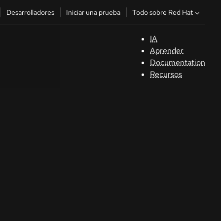
Todo sobre Red Hat
Desarrolladores
Iniciar una prueba
IA
A
Aprender
Documentation
C
Recursos
De
In
p
C
Sele
su i