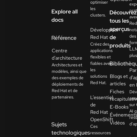
optimiser
exp
les
pra
Explore all
Découvrez
clusters.
ave
docs
tous les
Red
aperçus
Développeur
not
des
de
Red Hat
Référence
for
Créez des
produits
LLM
Centre
applications
plu
flexibles et
d'architecture
Bibliothèq
fiables avec
Architectures et
les
Par
modèles, ainsi que
Blogs et
solutions
d'a
des exemples de
Red Hat.
articles
déploiements de
en
Red Hat et de
Fiches
Dév
partenaires.
L’essentiel
con
récapitulati
de
sur
E-Books
AI g
Red Hat
Événement
res
OpenShift
Vidéos
Sujets
d'a
Ces
technologiques
ressources