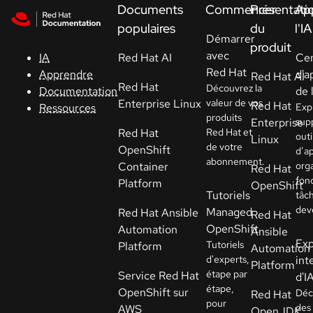
Skip to navigation
Skip to content
Documents
Commencer
Présentati
Ap
Support
populaires
du
l'IA
Démarrer
produit
avec
Red Hat AI
Ce
IA
Console
Red Hat
d'a
Apprendre
Red Hat AI
Red Hat
Découvrez la
de 
Documentation
Développeurs
Enterprise Linux
valeur de vos
Red Hat
Expl
Ressources
produits
Enterprise
sup
Red Hat
Red Hat et
outi
Commencer
Linux
de votre
OpenShift
d’a
un essai
abonnement.
Container
org
Red Hat
fon
Platform
OpenShift
Contact
Tutoriels
tâc
dev
Managed
Red Hat Ansible
Red Hat
Sélectionnez
OpenShift
Automation
Ansible
la langue
Exp
Tutoriels
Platform
Automation
d'experts,
int
Platform
étape par
Service Red Hat
d'I
étape,
OpenShift sur
Déc
Red Hat
pour
des
AWS
OpenJDK