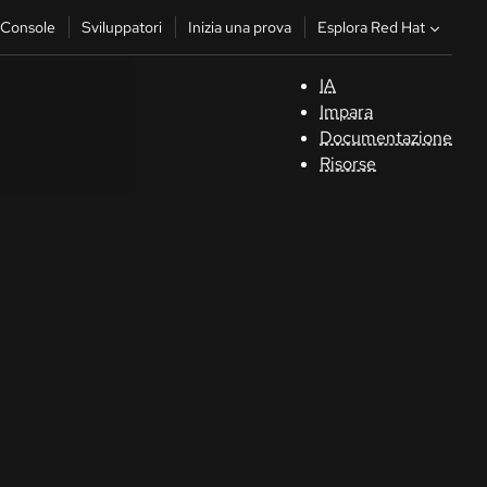
Esplora Red Hat
Console
Sviluppatori
Inizia una prova
IA
S
Impara
Documentazione
C
Risorse
Sv
In
u
pr
Co
Sele
la li