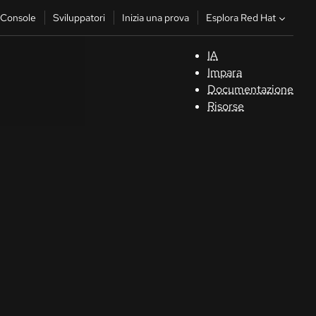
Esplora Red Hat
Console
Sviluppatori
Inizia una prova
IA
S
Impara
Documentazione
C
Risorse
Sv
In
u
pr
Co
Sele
la li