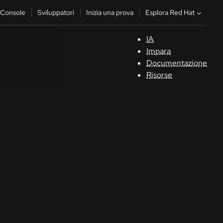
Esplora Red Hat
Console
Sviluppatori
Inizia una prova
IA
S
Impara
Documentazione
C
Risorse
Sv
In
u
pr
Co
Sele
la li