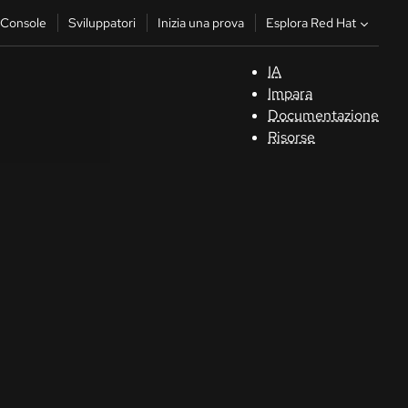
Esplora Red Hat
Console
Sviluppatori
Inizia una prova
IA
S
Impara
Documentazione
C
Risorse
Sv
In
u
pr
Co
Sele
la li