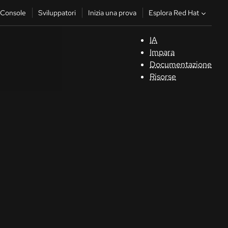
Esplora Red Hat
Console
Sviluppatori
Inizia una prova
IA
S
Impara
Documentazione
C
Risorse
Sv
In
u
pr
Co
Sele
la li