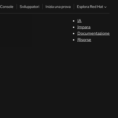
Esplora Red Hat
Console
Sviluppatori
Inizia una prova
IA
S
Impara
Documentazione
C
Risorse
Sv
In
u
pr
Co
Sele
la li