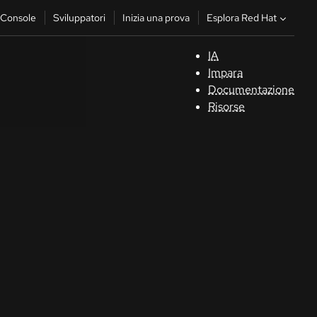
Esplora Red Hat
Console
Sviluppatori
Inizia una prova
IA
S
Impara
Documentazione
C
Risorse
Sv
In
u
pr
Co
Sele
la li