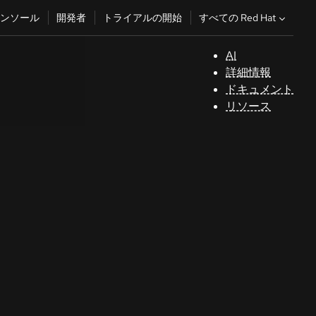
すべての Red Hat
ンソール
開発者
トライアルの開始
AI
サ
詳細情報
ポ
ドキュメント
ー
リソース
ト
コ
ン
ソ
ー
ル
開
発
者