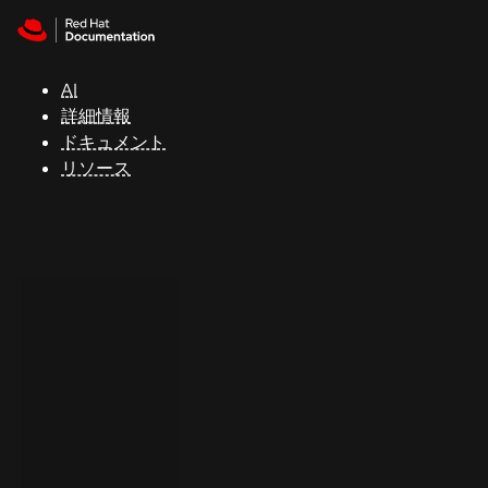
Skip to navigation
Skip to content
サ
ポ
ー
AI
ト
詳細情報
ドキュメント
リソース
コ
ン
ソ
ー
ル
開
発
者
ト
ラ