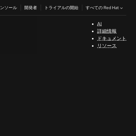
すべての Red Hat
ンソール
開発者
トライアルの開始
AI
サ
詳細情報
ポ
ドキュメント
ー
リソース
ト
コ
ン
ソ
ー
ル
開
発
者