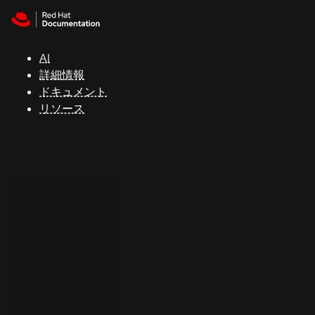
Skip to navigation
Skip to content
サ
ポ
ー
AI
ト
詳細情報
ドキュメント
リソース
コ
ン
ソ
ー
ル
開
発
者
ト
ラ