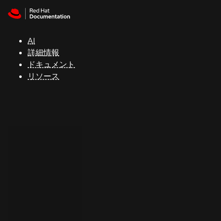
Skip to navigation
Skip to content
サ
ポ
ー
AI
ト
詳細情報
ドキュメント
リソース
コ
ン
ソ
ー
ル
開
発
者
ト
ラ