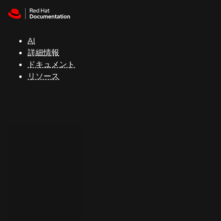
Skip to navigation
Skip to content
サ
ポ
ー
AI
ト
詳細情報
ドキュメント
リソース
コ
ン
ソ
ー
ル
開
発
者
ト
ラ