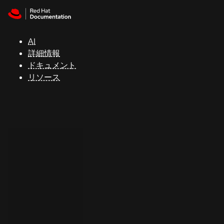
Skip to navigation
Skip to content
サ
ポ
ー
AI
ト
詳細情報
ドキュメント
リソース
コ
ン
ソ
ー
ル
開
発
者
ト
ラ