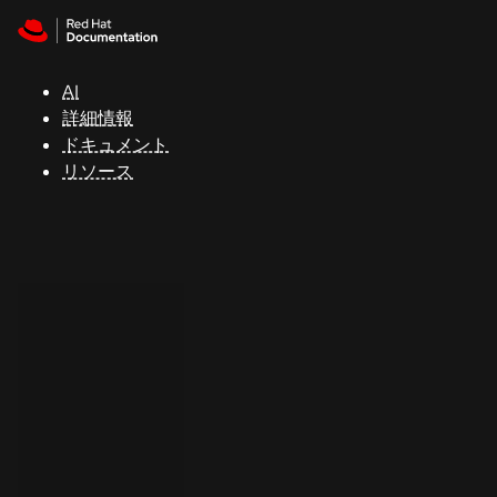
Skip to navigation
Skip to content
サ
ポ
ー
AI
ト
詳細情報
ドキュメント
リソース
コ
ン
ソ
ー
ル
開
発
者
ト
ラ