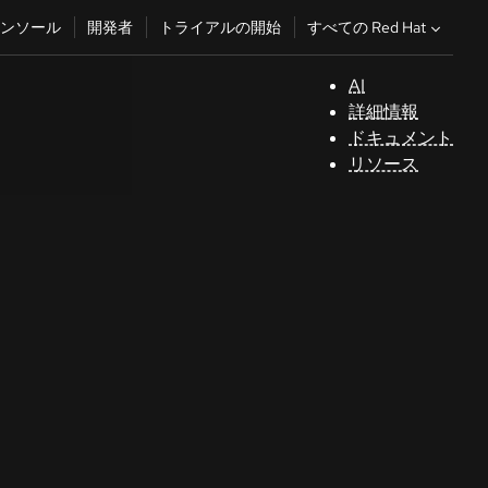
すべての Red Hat
ンソール
開発者
トライアルの開始
AI
サ
詳細情報
ポ
ドキュメント
ー
リソース
ト
コ
ン
ソ
ー
ル
開
発
者