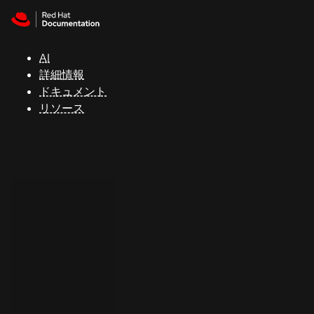
Skip to navigation
Skip to content
サ
ポ
ー
AI
ト
詳細情報
ドキュメント
リソース
コ
ン
ソ
ー
ル
開
発
者
ト
ラ