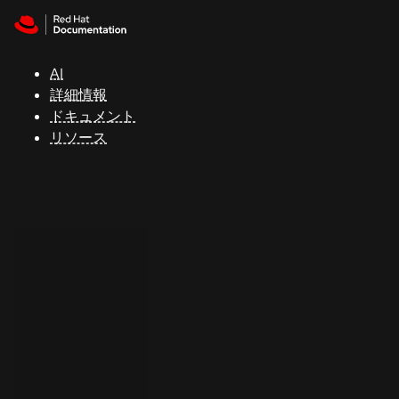
Skip to navigation
Skip to content
サ
ポ
ー
AI
ト
詳細情報
ドキュメント
リソース
コ
ン
ソ
ー
ル
開
発
者
ト
ラ