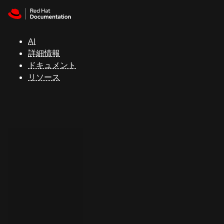
Skip to navigation
Skip to content
サ
ポ
ー
AI
ト
詳細情報
ドキュメント
リソース
コ
ン
ソ
ー
ル
開
発
者
ト
ラ