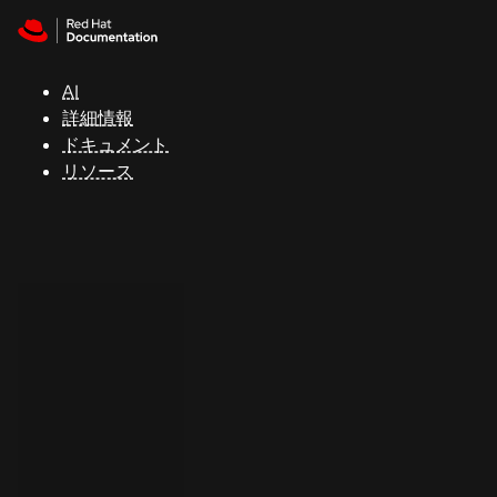
Skip to navigation
Skip to content
サ
ポ
ー
AI
ト
詳細情報
ドキュメント
リソース
コ
ン
ソ
ー
ル
開
発
者
ト
ラ