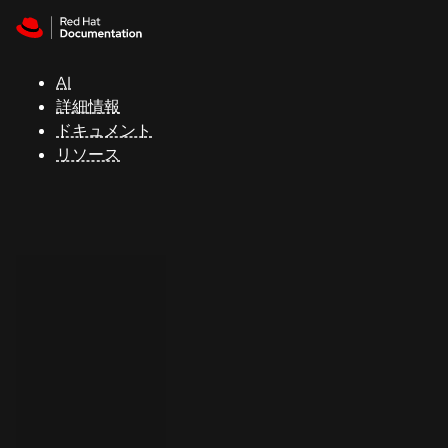
Skip to navigation
Skip to content
サ
ポ
ー
AI
ト
詳細情報
ドキュメント
リソース
コ
ン
ソ
ー
ル
開
発
者
ト
ラ