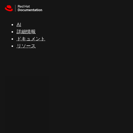
Skip to navigation
Skip to content
サ
ポ
ー
AI
ト
詳細情報
ドキュメント
リソース
コ
ン
ソ
ー
ル
開
発
者
ト
ラ