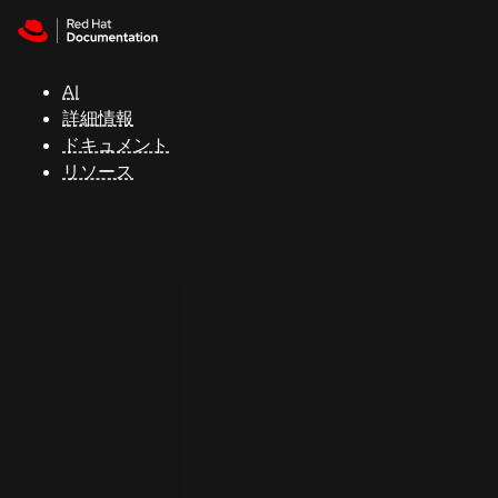
Skip to navigation
Skip to content
サ
ポ
ー
AI
ト
詳細情報
ドキュメント
リソース
コ
ン
ソ
ー
ル
開
発
者
ト
ラ