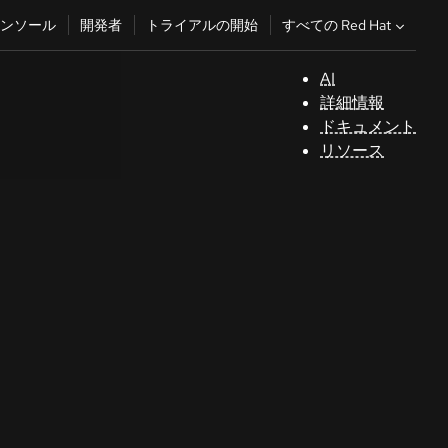
すべての Red Hat
ンソール
開発者
トライアルの開始
AI
サ
詳細情報
ポ
ドキュメント
ー
リソース
ト
コ
ン
ソ
ー
ル
開
発
者