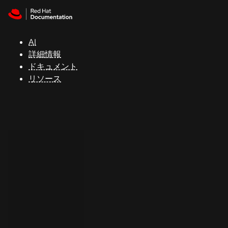
Skip to navigation
Skip to content
サ
ポ
ー
AI
ト
詳細情報
ドキュメント
リソース
コ
ン
ソ
ー
ル
開
発
者
ト
ラ