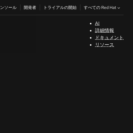
すべての Red Hat
ンソール
開発者
トライアルの開始
AI
サ
詳細情報
ポ
ドキュメント
ー
リソース
ト
コ
ン
ソ
ー
ル
開
発
者