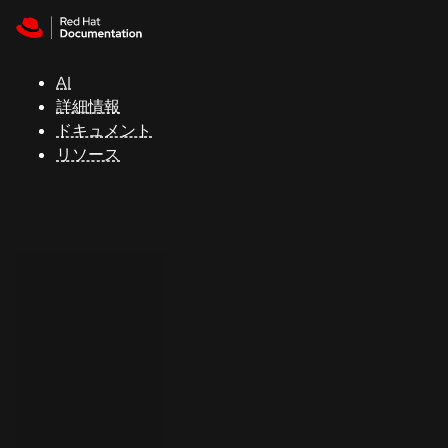
Skip to navigation
Skip to content
サ
ポ
ー
AI
ト
詳細情報
ドキュメント
リソース
コ
ン
ソ
ー
ル
開
発
者
ト
ラ