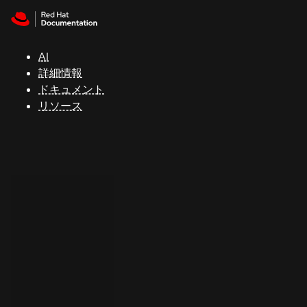
Skip to navigation
Skip to content
サ
ポ
ー
AI
ト
詳細情報
ドキュメント
リソース
コ
ン
ソ
ー
ル
開
発
者
ト
ラ