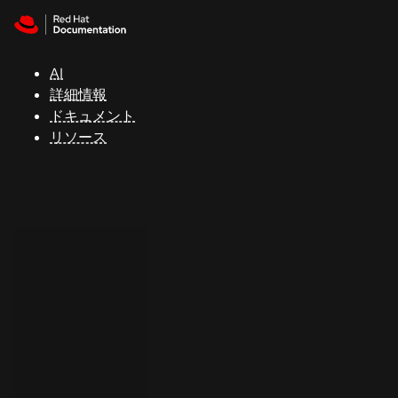
Skip to navigation
Skip to content
サ
ポ
ー
AI
ト
詳細情報
ドキュメント
リソース
コ
ン
ソ
ー
ル
開
発
者
ト
ラ