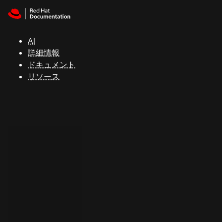
Skip to navigation
Skip to content
サ
ポ
ー
AI
ト
詳細情報
ドキュメント
リソース
コ
ン
ソ
ー
ル
開
発
者
ト
ラ