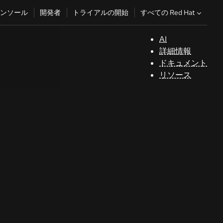
すべての Red Hat
ンソール
開発者
トライアルの開始
AI
サ
詳細情報
ポ
ドキュメント
ー
リソース
ト
コ
ン
ソ
ー
ル
開
発
者