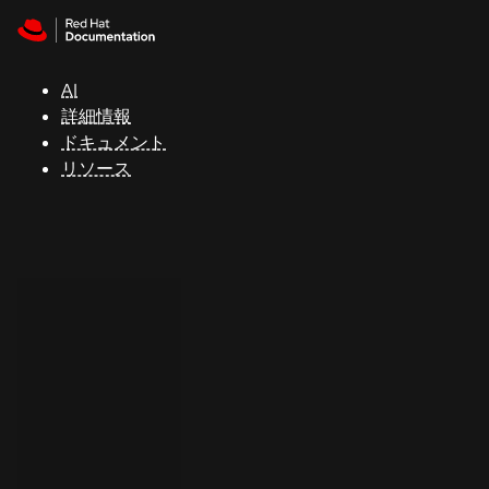
Skip to navigation
Skip to content
サ
ポ
ー
AI
ト
詳細情報
ドキュメント
リソース
コ
ン
ソ
ー
ル
開
発
者
ト
ラ