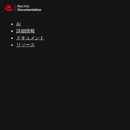
Skip to navigation
Skip to content
サ
ポ
ー
AI
ト
詳細情報
ドキュメント
リソース
コ
ン
ソ
ー
ル
開
発
者
ト
ラ