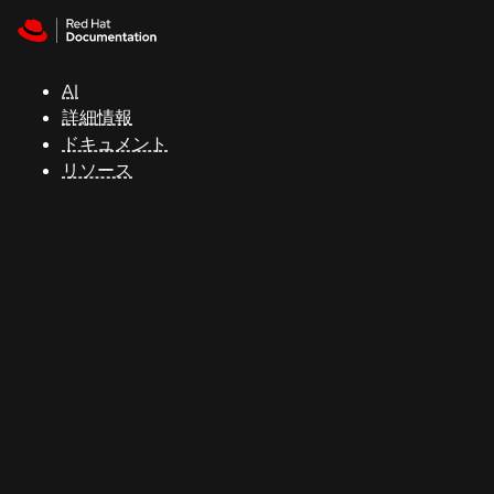
Skip to navigation
Skip to content
サ
ポ
ー
AI
ト
詳細情報
ドキュメント
リソース
コ
ン
ソ
ー
ル
開
発
者
ト
ラ