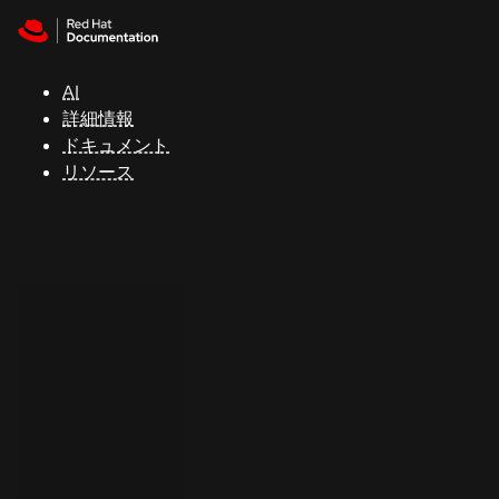
Skip to navigation
Skip to content
サ
ポ
ー
AI
ト
詳細情報
ドキュメント
リソース
コ
ン
ソ
ー
ル
開
発
者
ト
ラ