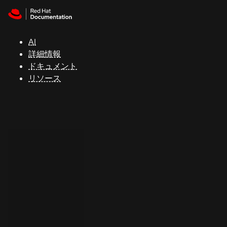
Skip to navigation
Skip to content
サ
ポ
ー
AI
ト
詳細情報
ドキュメント
リソース
コ
ン
ソ
ー
ル
開
発
者
ト
ラ