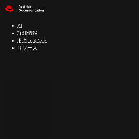
Skip to navigation
Skip to content
サ
ポ
ー
AI
ト
詳細情報
ドキュメント
リソース
コ
ン
ソ
ー
ル
開
発
者
ト
ラ