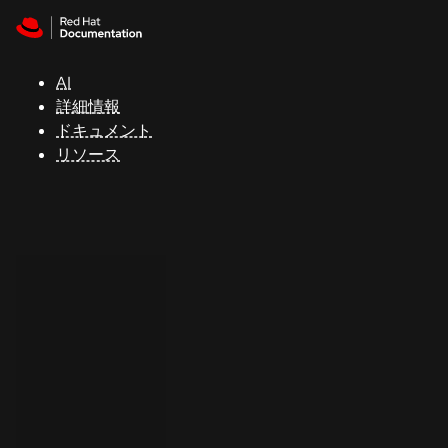
Skip to navigation
Skip to content
サ
ポ
ー
AI
ト
詳細情報
ドキュメント
リソース
コ
ン
ソ
ー
ル
開
発
者
ト
ラ