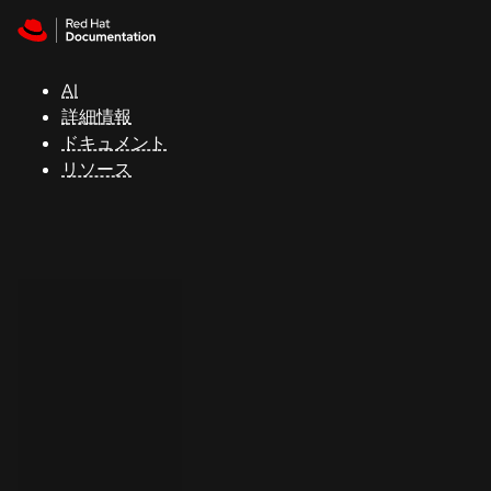
Skip to navigation
Skip to content
サ
ポ
ー
AI
ト
詳細情報
ドキュメント
リソース
コ
ン
ソ
ー
ル
開
発
者
ト
ラ