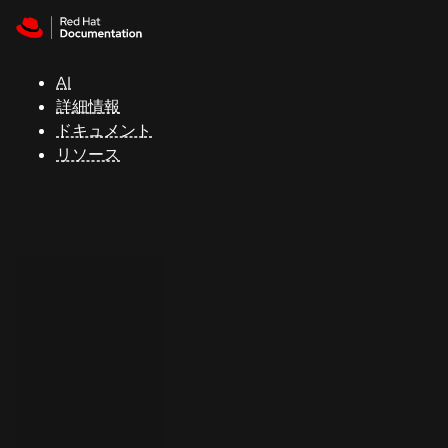
Skip to navigation
Skip to content
サ
ポ
ー
AI
ト
詳細情報
ドキュメント
リソース
コ
ン
ソ
ー
ル
開
発
者
ト
ラ