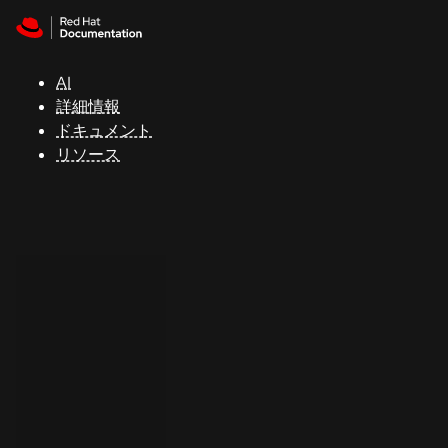
Skip to navigation
Skip to content
サ
ポ
ー
AI
ト
詳細情報
ドキュメント
リソース
コ
ン
ソ
ー
ル
開
発
者
ト
ラ