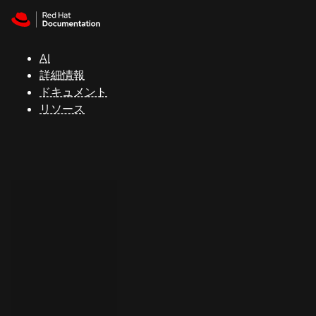
Skip to navigation
Skip to content
サ
ポ
ー
AI
ト
詳細情報
ドキュメント
リソース
コ
ン
ソ
ー
ル
開
発
者
ト
ラ