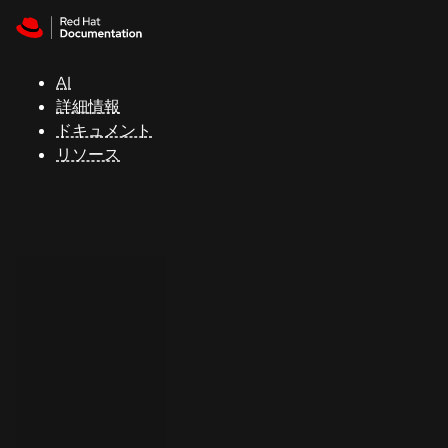
Skip to navigation
Skip to content
サ
ポ
ー
AI
ト
詳細情報
ドキュメント
リソース
コ
ン
ソ
ー
ル
開
発
者
ト
ラ