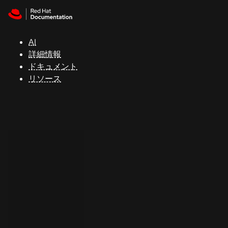
Skip to navigation
Skip to content
サ
ポ
ー
AI
ト
詳細情報
ドキュメント
リソース
コ
ン
ソ
ー
ル
開
発
者
ト
ラ